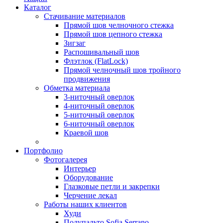
Каталог
Стачивание материалов
Прямой шов челночного стежка
Прямой шов цепного стежка
Зигзаг
Распошивальный шов
Флэтлок (FlatLock)
Прямой челночный шов тройного
продвижения
Обметка материала
3-ниточный оверлок
4-ниточный оверлок
5-ниточный оверлок
6-ниточный оверлок
Краевой шов
Портфолио
Фотогалерея
Интерьер
Оборудование
Глазковые петли и закрепки
Черчение лекал
Работы наших клиентов
Худи
Полупальто Sofia Serrano