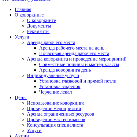
Главная
О коворкинге
О коворкинге
Документы
Реквизиты
Услуги
Аренда рабочего места
Аренда рабочего места на день
Почасовая аренда рабочего места
Аренда коворкинга и проведение мероприятий
Совместные пошивы и мастер-классы
Аренда коворкинга день
Индивидуальные услуги
Установка глазковой и прямой петли
Установка закрепок
Черчение лекал
Цены
Использование коворкинга
Проведение мероприятий
Аренда ограниченных ресурсов
Проведение мастер-классов
Консультация специалиста
Услуги
Акции