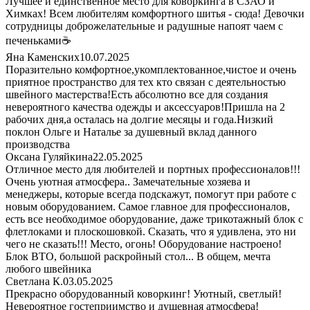
Лучшее и единственное место для коворкинга в СЗАО и
Химках! Всем любителям комфортного шитья - сюда! Девочки
сотрудницы доброжелательные и радушные напоят чаем с
печеньками☕
Яна Каменских
10.07.2025
Поразительно комфортное,укомплектованное,чистое и очень
приятное пространство для тех кто связан с деятельностью
швейного мастерства!Есть абсолютно все для создания
невероятного качества одежды и аксессуаров!Пришла на 2
рабочих дня,а осталась на долгие месяцы и года.Низкий
поклон Ольге и Наталье за душевный вклад данного
производства
Оксана Гуляйкина
22.05.2025
Отличное место для любителей и портных профессионалов!!!
Очень уютная атмосфера.. Замечательные хозяева и
менеджеры, которые всегда подскажут, помогут при работе с
новым оборудованием. Самое главное для профессионалов,
есть все необходимое оборудование, даже трикотажный блок с
флетлоками и плоскошовкой. Сказать, что я удивлена, это ни
чего не сказать!!! Место, огонь! Оборудование настроено!
Блок ВТО, большой раскройный стол... В общем, мечта
любого швейника
Светлана К.
03.05.2025
Прекрасно оборудованный коворкинг! Уютный, светлый!
Невероятное гостеприимство и душевная атмосфера!