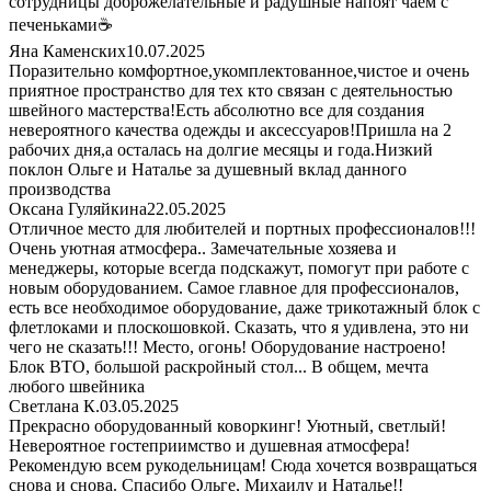
сотрудницы доброжелательные и радушные напоят чаем с
печеньками☕
Яна Каменских
10.07.2025
Поразительно комфортное,укомплектованное,чистое и очень
приятное пространство для тех кто связан с деятельностью
швейного мастерства!Есть абсолютно все для создания
невероятного качества одежды и аксессуаров!Пришла на 2
рабочих дня,а осталась на долгие месяцы и года.Низкий
поклон Ольге и Наталье за душевный вклад данного
производства
Оксана Гуляйкина
22.05.2025
Отличное место для любителей и портных профессионалов!!!
Очень уютная атмосфера.. Замечательные хозяева и
менеджеры, которые всегда подскажут, помогут при работе с
новым оборудованием. Самое главное для профессионалов,
есть все необходимое оборудование, даже трикотажный блок с
флетлоками и плоскошовкой. Сказать, что я удивлена, это ни
чего не сказать!!! Место, огонь! Оборудование настроено!
Блок ВТО, большой раскройный стол... В общем, мечта
любого швейника
Светлана К.
03.05.2025
Прекрасно оборудованный коворкинг! Уютный, светлый!
Невероятное гостеприимство и душевная атмосфера!
Рекомендую всем рукодельницам! Сюда хочется возвращаться
снова и снова. Спасибо Ольге, Михаилу и Наталье!!