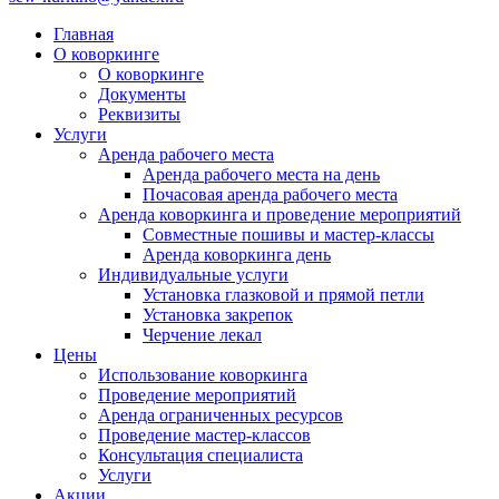
Главная
О коворкинге
О коворкинге
Документы
Реквизиты
Услуги
Аренда рабочего места
Аренда рабочего места на день
Почасовая аренда рабочего места
Аренда коворкинга и проведение мероприятий
Совместные пошивы и мастер-классы
Аренда коворкинга день
Индивидуальные услуги
Установка глазковой и прямой петли
Установка закрепок
Черчение лекал
Цены
Использование коворкинга
Проведение мероприятий
Аренда ограниченных ресурсов
Проведение мастер-классов
Консультация специалиста
Услуги
Акции