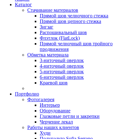
Каталог
Стачивание материалов
Прямой шов челночного стежка
Прямой шов цепного стежка
Зигзаг
Распошивальный шов
Флэтлок (FlatLock)
Прямой челночный шов тройного
продвижения
Обметка материала
3-ниточный оверлок
4-ниточный оверлок
5-ниточный оверлок
6-ниточный оверлок
Краевой шов
Портфолио
Фотогалерея
Интерьер
Оборудование
Глазковые петли и закрепки
Черчение лекал
Работы наших клиентов
Худи
Полупальто Sofia Serrano