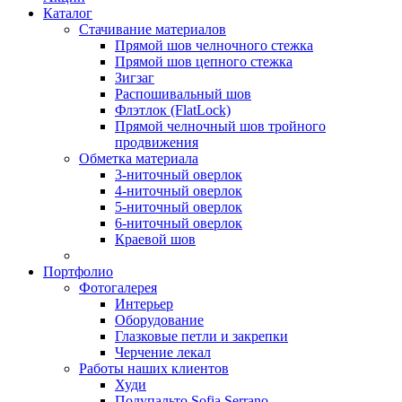
Каталог
Стачивание материалов
Прямой шов челночного стежка
Прямой шов цепного стежка
Зигзаг
Распошивальный шов
Флэтлок (FlatLock)
Прямой челночный шов тройного
продвижения
Обметка материала
3-ниточный оверлок
4-ниточный оверлок
5-ниточный оверлок
6-ниточный оверлок
Краевой шов
Портфолио
Фотогалерея
Интерьер
Оборудование
Глазковые петли и закрепки
Черчение лекал
Работы наших клиентов
Худи
Полупальто Sofia Serrano