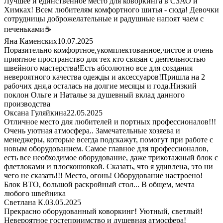
Лучшее и единственное место для коворкинга в СЗАО и
Химках! Всем любителям комфортного шитья - сюда! Девочки
сотрудницы доброжелательные и радушные напоят чаем с
печеньками☕
Яна Каменских
10.07.2025
Поразительно комфортное,укомплектованное,чистое и очень
приятное пространство для тех кто связан с деятельностью
швейного мастерства!Есть абсолютно все для создания
невероятного качества одежды и аксессуаров!Пришла на 2
рабочих дня,а осталась на долгие месяцы и года.Низкий
поклон Ольге и Наталье за душевный вклад данного
производства
Оксана Гуляйкина
22.05.2025
Отличное место для любителей и портных профессионалов!!!
Очень уютная атмосфера.. Замечательные хозяева и
менеджеры, которые всегда подскажут, помогут при работе с
новым оборудованием. Самое главное для профессионалов,
есть все необходимое оборудование, даже трикотажный блок с
флетлоками и плоскошовкой. Сказать, что я удивлена, это ни
чего не сказать!!! Место, огонь! Оборудование настроено!
Блок ВТО, большой раскройный стол... В общем, мечта
любого швейника
Светлана К.
03.05.2025
Прекрасно оборудованный коворкинг! Уютный, светлый!
Невероятное гостеприимство и душевная атмосфера!