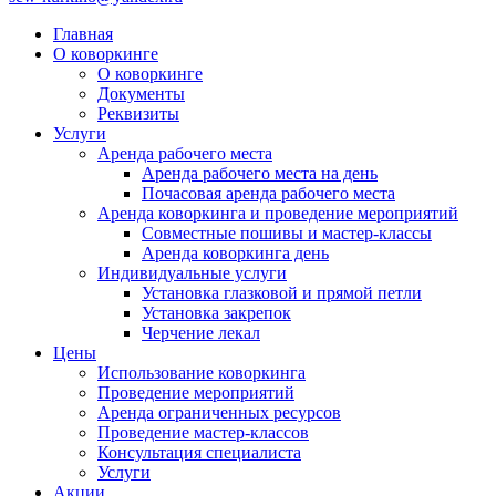
Главная
О коворкинге
О коворкинге
Документы
Реквизиты
Услуги
Аренда рабочего места
Аренда рабочего места на день
Почасовая аренда рабочего места
Аренда коворкинга и проведение мероприятий
Совместные пошивы и мастер-классы
Аренда коворкинга день
Индивидуальные услуги
Установка глазковой и прямой петли
Установка закрепок
Черчение лекал
Цены
Использование коворкинга
Проведение мероприятий
Аренда ограниченных ресурсов
Проведение мастер-классов
Консультация специалиста
Услуги
Акции