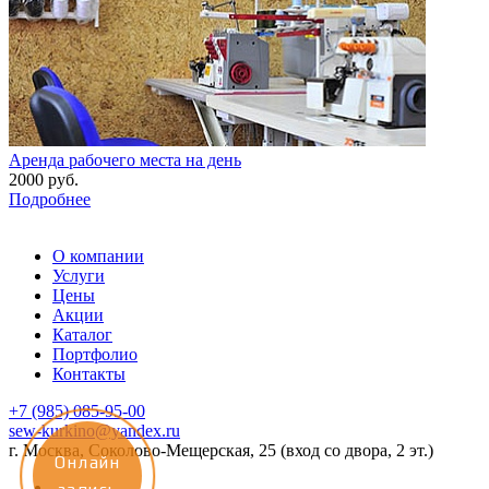
Аренда рабочего места на день
2000
руб.
Подробнее
О компании
Услуги
Цены
Акции
Каталог
Портфолио
Контакты
+7 (985) 085-95-00
sew-kurkino@yandex.ru
г. Москва, Соколово-Мещерская, 25 (вход со двора, 2 эт.)
Онлайн