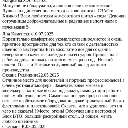
Margharita S.
20.07.2025
Минусов не обнаружила, а плюсов великое множество!
Лучшее и единственное место для коворкинга в СЗАО и
Химках! Всем любителям комфортного шитья - сюда! Девочки
сотрудницы доброжелательные и радушные напоят чаем с
печеньками☕
Яна Каменских
10.07.2025
Поразительно комфортное,укомплектованное,чистое и очень
приятное пространство для тех кто связан с деятельностью
швейного мастерства!Есть абсолютно все для создания
невероятного качества одежды и аксессуаров!Пришла на 2
рабочих дня,а осталась на долгие месяцы и года.Низкий
поклон Ольге и Наталье за душевный вклад данного
производства
Оксана Гуляйкина
22.05.2025
Отличное место для любителей и портных профессионалов!!!
Очень уютная атмосфера.. Замечательные хозяева и
менеджеры, которые всегда подскажут, помогут при работе с
новым оборудованием. Самое главное для профессионалов,
есть все необходимое оборудование, даже трикотажный блок с
флетлоками и плоскошовкой. Сказать, что я удивлена, это ни
чего не сказать!!! Место, огонь! Оборудование настроено!
Блок ВТО, большой раскройный стол... В общем, мечта
любого швейника
Светлана К.
03.05.2025