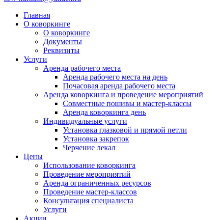
Главная
О коворкинге
О коворкинге
Документы
Реквизиты
Услуги
Аренда рабочего места
Аренда рабочего места на день
Почасовая аренда рабочего места
Аренда коворкинга и проведение мероприятий
Совместные пошивы и мастер-классы
Аренда коворкинга день
Индивидуальные услуги
Установка глазковой и прямой петли
Установка закрепок
Черчение лекал
Цены
Использование коворкинга
Проведение мероприятий
Аренда ограниченных ресурсов
Проведение мастер-классов
Консультация специалиста
Услуги
Акции