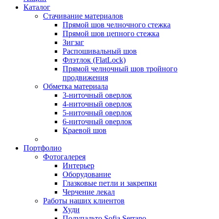
Каталог
Стачивание материалов
Прямой шов челночного стежка
Прямой шов цепного стежка
Зигзаг
Распошивальный шов
Флэтлок (FlatLock)
Прямой челночный шов тройного
продвижения
Обметка материала
3-ниточный оверлок
4-ниточный оверлок
5-ниточный оверлок
6-ниточный оверлок
Краевой шов
Портфолио
Фотогалерея
Интерьер
Оборудование
Глазковые петли и закрепки
Черчение лекал
Работы наших клиентов
Худи
Полупальто Sofia Serrano