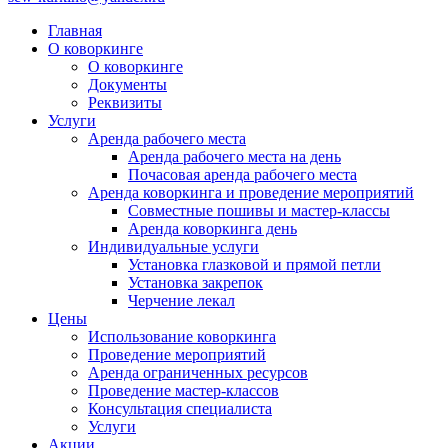
Главная
О коворкинге
О коворкинге
Документы
Реквизиты
Услуги
Аренда рабочего места
Аренда рабочего места на день
Почасовая аренда рабочего места
Аренда коворкинга и проведение мероприятий
Совместные пошивы и мастер-классы
Аренда коворкинга день
Индивидуальные услуги
Установка глазковой и прямой петли
Установка закрепок
Черчение лекал
Цены
Использование коворкинга
Проведение мероприятий
Аренда ограниченных ресурсов
Проведение мастер-классов
Консультация специалиста
Услуги
Акции