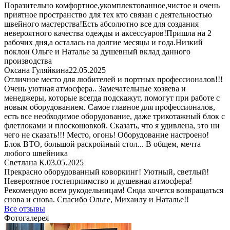
Поразительно комфортное,укомплектованное,чистое и очень
приятное пространство для тех кто связан с деятельностью
швейного мастерства!Есть абсолютно все для создания
невероятного качества одежды и аксессуаров!Пришла на 2
рабочих дня,а осталась на долгие месяцы и года.Низкий
поклон Ольге и Наталье за душевный вклад данного
производства
Оксана Гуляйкина
22.05.2025
Отличное место для любителей и портных профессионалов!!!
Очень уютная атмосфера.. Замечательные хозяева и
менеджеры, которые всегда подскажут, помогут при работе с
новым оборудованием. Самое главное для профессионалов,
есть все необходимое оборудование, даже трикотажный блок с
флетлоками и плоскошовкой. Сказать, что я удивлена, это ни
чего не сказать!!! Место, огонь! Оборудование настроено!
Блок ВТО, большой раскройный стол... В общем, мечта
любого швейника
Светлана К.
03.05.2025
Прекрасно оборудованный коворкинг! Уютный, светлый!
Невероятное гостеприимство и душевная атмосфера!
Рекомендую всем рукодельницам! Сюда хочется возвращаться
снова и снова. Спасибо Ольге, Михаилу и Наталье!!
Все отзывы
Фотогалерея