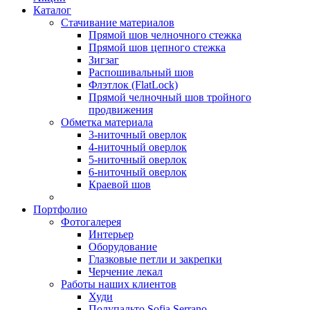
Каталог
Стачивание материалов
Прямой шов челночного стежка
Прямой шов цепного стежка
Зигзаг
Распошивальный шов
Флэтлок (FlatLock)
Прямой челночный шов тройного
продвижения
Обметка материала
3-ниточный оверлок
4-ниточный оверлок
5-ниточный оверлок
6-ниточный оверлок
Краевой шов
Портфолио
Фотогалерея
Интерьер
Оборудование
Глазковые петли и закрепки
Черчение лекал
Работы наших клиентов
Худи
Полупальто Sofia Serrano